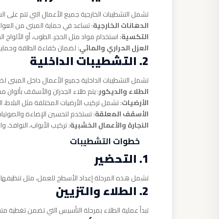
تشمل التشطيبات الخارجية جميع الأعمال التي تتم على ا
الدهانات الخارجية
: تساعد في حماية المبنى من العو
التكسية
: استخدام مواد مثل الحجر، الطوب، أو الألواح
العزل الحراري والمائي
: لضمان كفاءة الطاقة وحماية
2. التشطيبات الداخلية
تشمل التشطيبات الداخلية جميع الأعمال داخل المبنى لضم
الطلاء والديكور
: يتم طلاء الجدران والأسقف بألوان مختا
الأرضيات
: تشمل تركيب الأرضيات المختلفة مثل البلاط، الب
الأسقف المعلقة
: تستخدم لتحسين الإضاءة والصوتيات
النجارة والأعمال الخشبية
: تركيب الأبواب، النوافذ، وال
خطوات التشطيبات
1. التحضير
تشمل هذه المرحلة إعداد الأسطح للعمل، مثل تنظيفها و
2. الطلاء والتزيين
تبدأ عملية الطلاء بمرحلة التأسيس التي تضمن تغطية متس