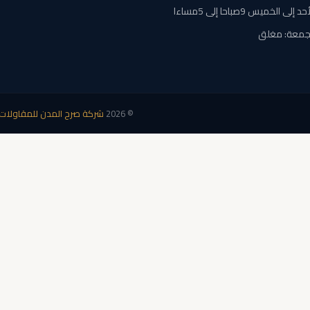
حد إلى الخميس 9صباحا إلى 5مساءا
جمعة: مغلق
©
2026
شركة صرح المدن للمقاولات