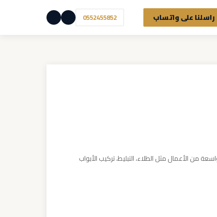
راسلنا على واتساب
0552455852
عة من الأعمال مثل الطلاء، التبليط، تركيب الأبواب