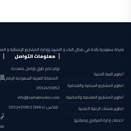
شركة سعودية رائدة في مجال البناء و التشييد وإدارة المشاريع الإنشائية و المع
قائمة المشاريع
معلومات التواصل
نوفر لكم طرق تواصل متعددة
تطوير البنية التحتية
المملكة العربية السعودية الرياض
تطوير المشاريع السكنية والفندقية
0552455852
تطوير المشاريع التعليمية والمكتبية
info@sarhalmodon.com
فاكس: (+966) 0552455852
تطوير منشآت الرعاية الصحية
خدمات إدارة المرافق وصيانتها
نعم