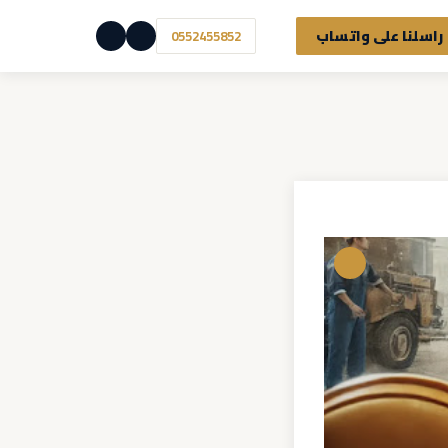
راسلنا على واتساب
0552455852