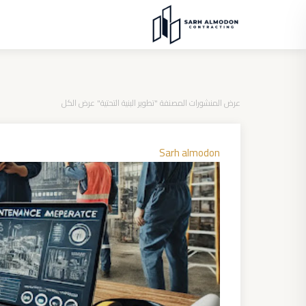
عرض المنشورات المصنفة "تطوير البنية التحتية"
عرض الكل
Sarh almodon